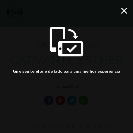
menu
ENSAIO DA
CATIVANTE ESTHER
Gire seu telefone de lado para uma melhor experiência
Compartilhe
CLIQUE NOS CANTOS DO ÁLBUM PARA